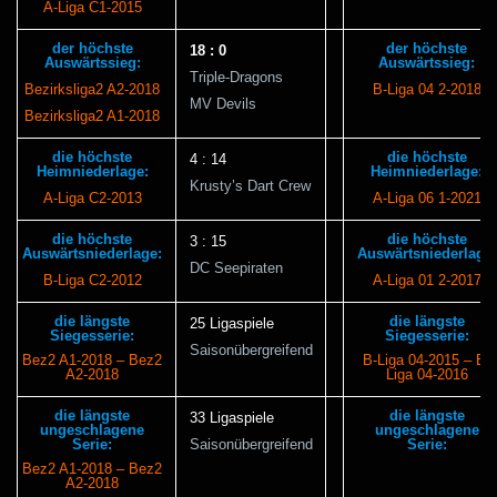
A-Liga C1-2015
der höchste
der höchste
18 : 0
Auswärtssieg:
Auswärtssieg:
Triple-Dragons
Bezirksliga2 A2-2018
B-Liga 04 2-2018
MV Devils
Bezirksliga2 A1-2018
die höchste
die höchste
4 : 14
Heimniederlage:
Heimniederlage:
Krusty’s Dart Crew
A-Liga C2-2013
A-Liga 06 1-2021
die höchste
die höchste
3 : 15
Auswärtsniederlage:
Auswärtsniederlage:
DC Seepiraten
B-Liga C2-2012
A-Liga 01 2-2017
die längste
die längste
25 Ligaspiele
Siegesserie:
Siegesserie:
Saisonübergreifend
Bez2 A1-2018 – Bez2
B-Liga 04-2015 – B-
A2-2018
Liga 04-2016
die längste
die längste
33 Ligaspiele
ungeschlagene
ungeschlagene
Serie:
Saisonübergreifend
Serie:
Bez2 A1-2018 – Bez2
A2-2018